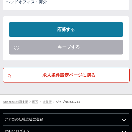
ヘッドオフィス：海外
応募する
キープする
求人条件設定ページに戻る
Adeccoの転職支援
関西
大阪府
ジョブNo.531741
アデコの転職支援に登録
MyPagログイン