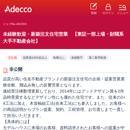
登録
ログイン
メニュー
ジョブNo.462303
未経験歓迎・新築注文住宅営業 【東証一部上場・財閥系
大手不動産会社】
正社員
従業員1000名以上
転勤なし
未経験可
第二新卒歓迎
非公開
品質が高い住友不動産ブランドの新築注文住宅の企画・提案営業業
務全般、飛込み無しの反響営業となります。
連続受注棟数増更新しており、2014年にはグッドデザイン賞を2作
品時受賞するなどデザイン性にも優れた住宅です。また、従来の2×
4工法に加え、木造軸組工法(在来工法)にも参入しました。お客様へ
の商品説明からプラン提案、契約、工程管理、お引渡しまで一貫し
て担当いただきます。
【具体的には】
モデルハウスに来場のお客様、資料請求されたお客様への提案が中