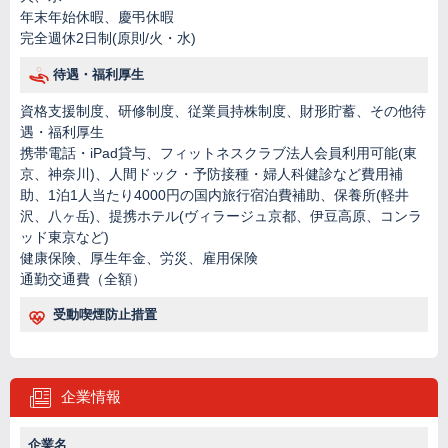
年末年始休暇、慶弔休暇
完全週休2日制(原則/火・水)
待遇・福利厚生
資格支援制度、研修制度、従業員持株制度、財形貯蓄、その他待
遇・福利厚生
携帯電話・iPad貸与、フィットネスクラブ法人会員利用可能(東
京、神奈川)、人間ドック・予防接種・婦人科健診など費用補
助、1泊1人当たり4000円の国内旅行宿泊費補助、保養所(軽井
沢、八ヶ岳)、提携ホテル(ヴィラージュ京都、伊豆高原、コンラ
ッド東京など)
健康保険、厚生年金、労災、雇用保険
通勤交通費（全額）
受動喫煙防止措置
企業情報
企業名