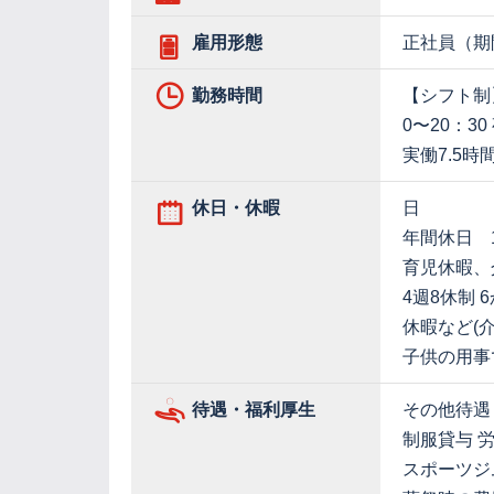
雇用形態
正社員（期
勤務時間
【シフト制】 
0〜20：30
実働7.5時
休日・休暇
日
年間休日 1
育児休暇、
4週8休制
休暇など(
子供の用事
待遇・福利厚生
その他待遇
制服貸与 
スポーツジ