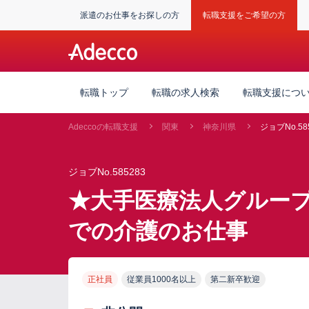
派遣のお仕事をお探しの方
転職支援をご希望の方
転職トップ
転職の求人検索
転職支援につ
Adeccoの転職支援
関東
神奈川県
ジョブNo.58
ジョブNo.585283
★大手医療法人グルー
での介護のお仕事
正社員
従業員1000名以上
第二新卒歓迎