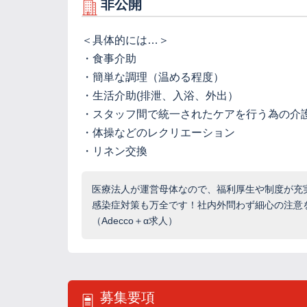
非公開
＜具体的には…＞
・食事介助
・簡単な調理（温める程度）
・生活介助(排泄、入浴、外出）
・スタッフ間で統一されたケアを行う為の介
・体操などのレクリエーション
・リネン交換
医療法人が運営母体なので、福利厚生や制度が充
感染症対策も万全です！社内外問わず細心の注意
（Adecco＋α求人）
募集要項