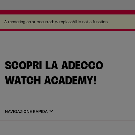
A rendering error occurred:
w.replaceAll is not a
function
.
A rendering error occurred:
w.replaceAll is not a function
.
SCOPRI LA ADECCO
WATCH ACADEMY!
expand_more