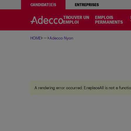
CANDIDAT(E)S
ENTREPRISES
A rendering error occurred:
w.replaceAll is not a function
TROUVER UN
EMPLOIS
EMPLOI
PERMANENTS
HOME
Adecco Nyon
more_horiz
A rendering error occurred:
E.replaceAll is not a functi