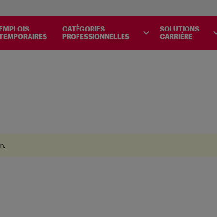
.
EMPLOIS
CATÉGORIES
SOLUTIONS
expand_more
expand
TEMPORAIRES
PROFESSIONNELLES
CARRIÈRE
on
.