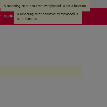
A rendering error occurred:
w.replaceAll is not a function
.
A rendering error occurred:
w.replaceAll is
_more
BLOG
not a function
.