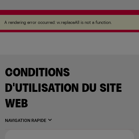
A rendering error occurred:
w.replaceAll is not a
function
.
A rendering error occurred:
w.replaceAll is not a function
.
CONDITIONS
D'UTILISATION DU SITE
WEB
expand_more