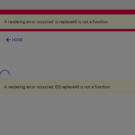
A rendering error occurred:
w.replaceAll is not a
function
.
A rendering error occurred:
w.replaceAll is not a function
.
arrow_back
HOME
A rendering error occurred:
l[0].replaceAll is not a function
.