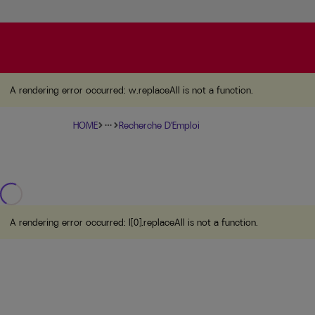
A rendering error occurred:
w.replaceAll is not a function
A rendering error occurred:
w.replaceAll is not a function
.
HOME
Recherche D'Emploi
more_horiz
A rendering error occurred:
l[0].replaceAll is not a function
.