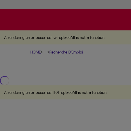
A rendering error occurred:
w.replaceAll is not a function
A rendering error occurred:
w.replaceAll is not a function
.
HOME
Recherche D'Emploi
more_horiz
A rendering error occurred:
l[0].replaceAll is not a function
.