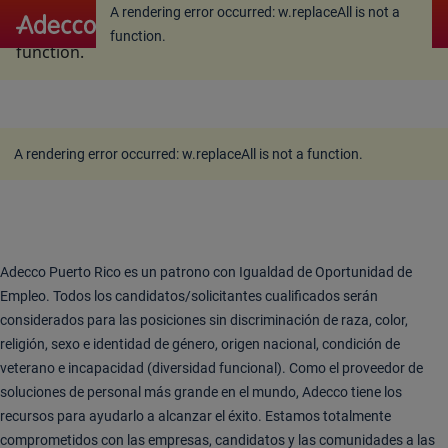
A rendering error occurred:
w.replaceAll is not a
A rendering error occurred:
w.replaceAll is not a
function
.
function
.
A rendering error occurred:
w.replaceAll is not a function
.
Adecco Puerto Rico es un patrono con Igualdad de Oportunidad de
Empleo. Todos los candidatos/solicitantes cualificados serán
considerados para las posiciones sin discriminación de raza, color,
religión, sexo e identidad de género, origen nacional, condición de
veterano e incapacidad (diversidad funcional). Como el proveedor de
soluciones de personal más grande en el mundo, Adecco tiene los
recursos para ayudarlo a alcanzar el éxito. Estamos totalmente
comprometidos con las empresas, candidatos y las comunidades a las