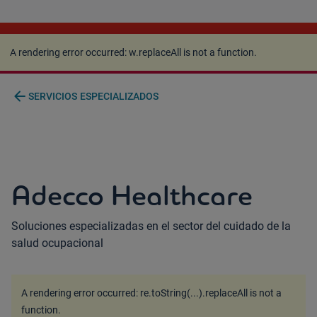
A rendering error occurred:
w.replaceAll is not a
function
.
A rendering error occurred:
w.replaceAll is not a function
.
arrow_back
SERVICIOS ESPECIALIZADOS
Adecco Healthcare
Soluciones especializadas en el sector del cuidado de la
salud ocupacional
A rendering error occurred:
re.toString(...).replaceAll is not a
function
.