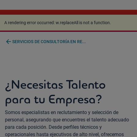
A rendering error occurred:
w.replaceAll is not a
function
.
A rendering error occurred:
w.replaceAll is not a function
.
arrow_back
SERVICIOS DE CONSULTORÍA EN RE...
¿Necesitas Talento
para tu Empresa?
Somos especialistas en reclutamiento y selección de
personal, asegurando que encuentres el talento adecuado
para cada posición. Desde perfiles técnicos y
operacionales hasta ejecutivos de alto nivel, ofrecemos