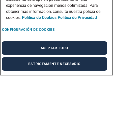
experiencia de navegación menos optimizada. Para
obtener más información, consulte nuestra policía de
cookies.
Política de Cookies
Politica de Privacidad
CONFIGURACIÓN DE COOKIES
X
¡Contesta nuestra encuesta!
ACEPTAR TODO
Agradecemos que contestes esta pregunta. No
te tomará más de 1 minuto.
ESTRICTAMENTE NECESARIO
Comenzar