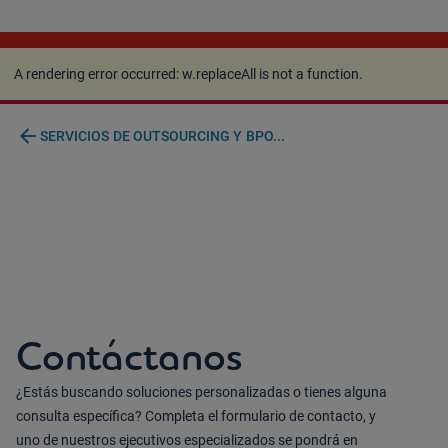
A rendering error occurred:
w.replaceAll is not a
function
.
A rendering error occurred:
w.replaceAll is not a function
.
arrow_back
SERVICIOS DE OUTSOURCING Y BPO...
Contáctanos
¿Estás buscando soluciones personalizadas o tienes alguna
consulta específica? Completa el formulario de contacto, y
uno de nuestros ejecutivos especializados se pondrá en