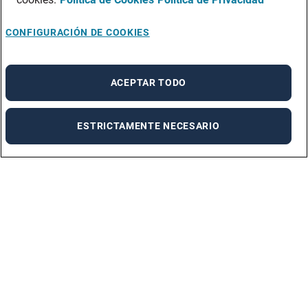
CONFIGURACIÓN DE COOKIES
X
¡Contesta nuestra encuesta!
ACEPTAR TODO
Agradecemos que contestes esta pregunta. No
te tomará más de 1 minuto.
ESTRICTAMENTE NECESARIO
Comenzar