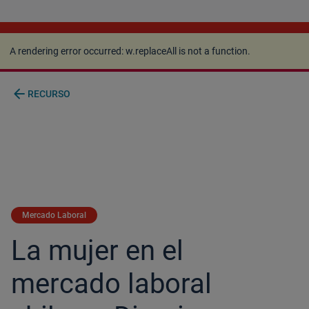
A rendering error occurred:
w.replaceAll is not a
function
.
A rendering error occurred:
w.replaceAll is not a function
.
arrow_back
RECURSO
Mercado Laboral
La mujer en el
mercado laboral