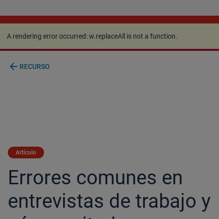
A rendering error occurred:
w.replaceAll is not a
function
.
A rendering error occurred:
w.replaceAll is not a function
.
arrow_back
RECURSO
Artículo
Errores comunes en
entrevistas de trabajo y