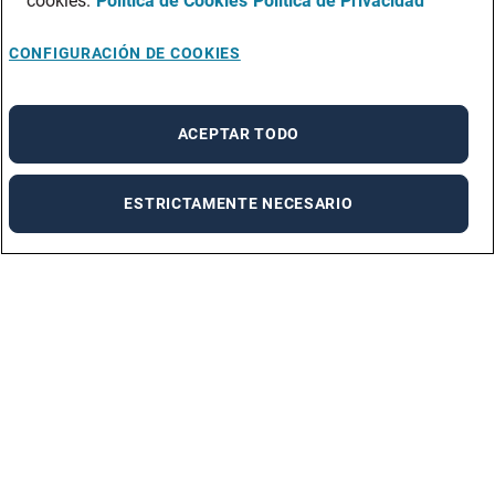
cookies.
Política de Cookies
Politica de Privacidad
CONFIGURACIÓN DE COOKIES
X
¡Contesta nuestra encuesta!
ACEPTAR TODO
Agradecemos que contestes esta pregunta. No
te tomará más de 1 minuto.
ESTRICTAMENTE NECESARIO
Comenzar