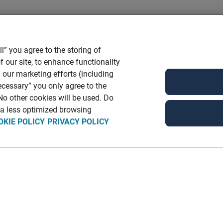
l” you agree to the storing of
 our site, to enhance functionality
 our marketing efforts (including
ecessary” you only agree to the
 No other cookies will be used. Do
n a less optimized browsing
OKIE POLICY
PRIVACY POLICY