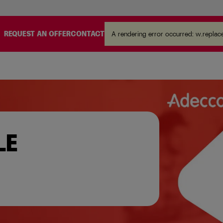
.
REQUEST AN OFFER
CONTACT
A rendering error occurred:
w.replace
LE