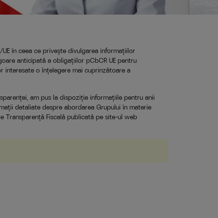
/UE în ceea ce privește divulgarea informațiilor
vigoare anticipată a obligațiilor pCbCR UE pentru
lor interesate o înțelegere mai cuprinzătoare a
sparenței, am pus la dispoziție informațiile pentru anii
rmații detaliate despre abordarea Grupului în materie
 de Transparență Fiscală publicată pe site-ul web