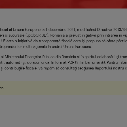
Oficial al Uniunii Europene la 1 decembrie 2021, modificând Directiva 2013/34
eri și sucursale („pCbCR UE”). România a preluat inițiativa prin intrarea în 
R UE este o inițiativă de transparență fiscală care își propune să ofere părți
ntreprinderilor multinaționale în cadrul Uniunii Europene.
 Ministerului Finanțelor Publice din România și în spiritul colaborării și tran
itit automat) și, de asemenea, în format PDF (în limba română). Pentru info
 și contribuțiile fiscale, vă rugăm să consultați secțiunea Raportului nostru
ion
.