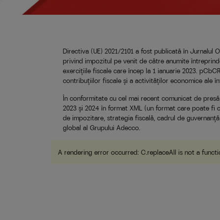
Directiva (UE) 2021/2101 a fost publicată în Jurnalul 
privind impozitul pe venit de către anumite întreprind
exercițiile fiscale care încep la 1 ianuarie 2023. pCbC
contribuțiilor fiscale și a activităților economice ale î
În conformitate cu cel mai recent comunicat de presă al
2023 și 2024 în format XML (un format care poate fi c
de impozitare, strategia fiscală, cadrul de guvernanță
global al Grupului Adecco.
A rendering error occurred:
C.replaceAll is not a funct