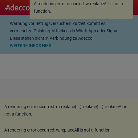
A rendering error occurred:
w.replaceAll is not a
A rendering error occurred:
w.replaceAll is not a
function
.
function
.
Warnung vor Betrugsversuchen! Zurzeit kommt es
vermehrt zu Phishing-Attacken via WhatsApp oder Signal.
Diese stehen nicht in Verbindung zu Adecco!
WEITERE INFOS HIER.
A rendering error occurred:
m.replace(...).replace(...).replaceAll is
not a function
.
A rendering error occurred:
w.replaceAll is not a function
.