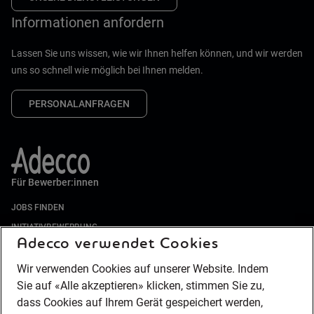
Informationen anfordern
Lassen Sie uns wissen, wie wir Ihnen helfen können, und wir werden
uns so schnell wie möglich bei Ihnen melden.
PERSONALANFRAGEN
Für Bewerber:innen
JOBS FINDEN
INITIATIVBEWERBUNG
Adecco verwendet Cookies
INTERNE JOBS
GESPEICHERTE JOBS
Wir verwenden Cookies auf unserer Website. Indem
Sie auf «Alle akzeptieren» klicken, stimmen Sie zu,
EMPFEHLUNGSPROGRAMM
Für Unternehmen
dass Cookies auf Ihrem Gerät gespeichert werden,