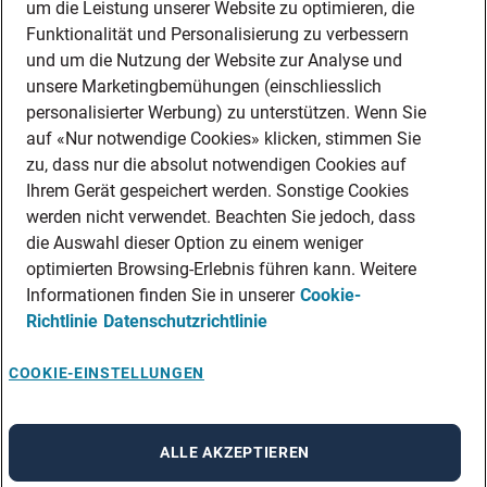
um die Leistung unserer Website zu optimieren, die
DIENSTLEISTUNGEN
Funktionalität und Personalisierung zu verbessern
FACHBEREICHE
und um die Nutzung der Website zur Analyse und
PERSONALANFRAGEN
unsere Marketingbemühungen (einschliesslich
Download Center
personalisierter Werbung) zu unterstützen. Wenn Sie
auf «Nur notwendige Cookies» klicken, stimmen Sie
FÜR MITARBEITER:INNEN
zu, dass nur die absolut notwendigen Cookies auf
FÜR UNTERNEHMEN
Ihrem Gerät gespeichert werden. Sonstige Cookies
FÜR MEDIEN
werden nicht verwendet. Beachten Sie jedoch, dass
Über Adecco
die Auswahl dieser Option zu einem weniger
ÜBER UNS
optimierten Browsing-Erlebnis führen kann. Weitere
KONTAKT
Informationen finden Sie in unserer
Cookie-
Richtlinie
Datenschutzrichtlinie
THE ADECCO GROUP
COOKIE-EINSTELLUNGEN
A rendering error occurred:
re.toString(...).replaceAll is not a
ALLE AKZEPTIEREN
function
.