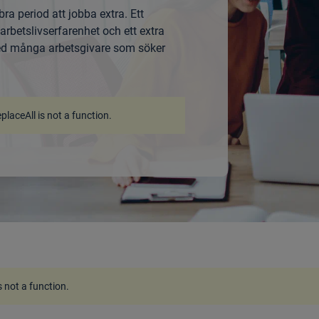
a period att jobba extra. Ett
rbetslivserfarenhet och ett extra
med många arbetsgivare som söker
eplaceAll is not a function
.
is not a function
.