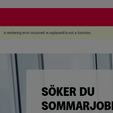
A rendering error occurred:
w.replaceAll is not a function
A rendering error occurred:
w.replaceAll is not a function
.
SÖKER DU
SOMMARJOB