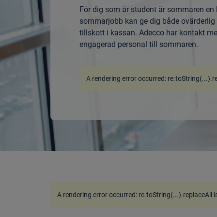
För dig som är student är sommaren en br
sommarjobb kan ge dig både ovärderlig a
tillskott i kassan. Adecco har kontakt 
engagerad personal till sommaren.
A rendering error occurred:
re.toString(...).r
A rendering error occurred:
re.toString(...).replaceAll 