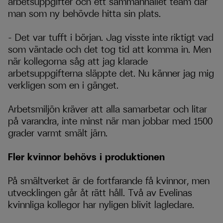
arbetsuppgifter och ett sammanhållet team där
man som ny behövde hitta sin plats.
–
Det var tufft i b
ö
rjan. Jag visste inte riktigt vad
som v
ä
ntade och det tog tid att komma in. Men
n
ä
r kollegorna s
å
g att jag klarade
arbetsuppgifterna sl
ä
ppte det. Nu k
ä
nner jag mig
verkligen som en i g
ä
nget.
Arbetsmiljön kräver att alla samarbetar och litar
på varandra, inte minst när man jobbar med 1500
grader varmt smält järn.
Fler kvinnor behövs i produktionen
På smältverket är de fortfarande få kvinnor, men
utvecklingen går åt rätt håll. Två av Evelinas
kvinnliga kollegor har nyligen blivit lagledare.