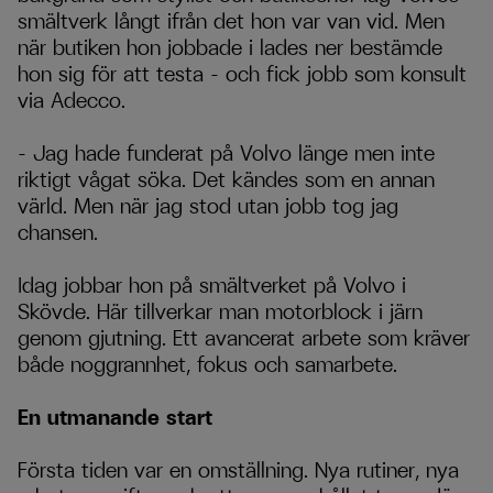
smältverk långt ifrån det hon var van vid. Men
när butiken hon jobbade i lades ner bestämde
hon sig för att testa – och fick jobb som konsult
via Adecco.
–
Jag hade funderat p
å
Volvo l
ä
nge men inte
riktigt v
å
gat söka. Det k
ä
ndes som en annan
v
ä
rld. Men n
ä
r jag stod utan jobb tog jag
chansen.
Idag jobbar hon på smältverket på Volvo i
Skövde. Här tillverkar man motorblock i järn
genom gjutning. Ett avancerat arbete som kräver
både noggrannhet, fokus och samarbete.
En utmanande start
Första tiden var en omställning. Nya rutiner, nya