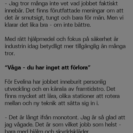
–
Jag tror m
å
nga inte vet vad jobbet faktiskt
inneb
ä
r. Det finns förutfattade meningar om att
det
ä
r smutsigt, tungt och bara f
ö
r m
ä
n. Men vi
klarar det lika bra
–
om inte b
ä
ttre.
Med rätt hjälpmedel och fokus på säkerhet är
industrin idag betydligt mer tillgänglig än många
tror.
“Våga – du har inget att förlora”
För Evelina har jobbet inneburit personlig
utveckling och en känsla av framtidstro. Det
finns mycket att lära, olika stationer att rotera
mellan och ny teknik att sätta sig in i.
–
Det
ä
r l
å
ngt ifr
å
n monotont. Jag
ä
r s
å
glad att
jag v
å
gade. Det
ä
r som vilket jobb som helst
–
bara med hj
ä
lm och skyddskl
ä
der.