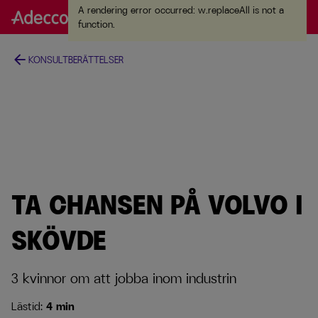
A rendering error occurred:
w.replaceAll is not a
A rendering error occurred:
w.replaceAll is not a
function
.
function
.
arrow_back
KONSULTBERÄTTELSER
TA CHANSEN PÅ VOLVO I
SKÖVDE
3 kvinnor om att jobba inom industrin
Lästid:
4 min