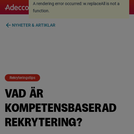
A rendering error occurred:
w.replaceAll is not a
A rendering error occurred:
w.replaceAll is not a
function
.
function
.
arrow_back
NYHETER & ARTIKLAR
Rekryteringstips
VAD ÄR
KOMPETENSBASERAD
REKRYTERING?