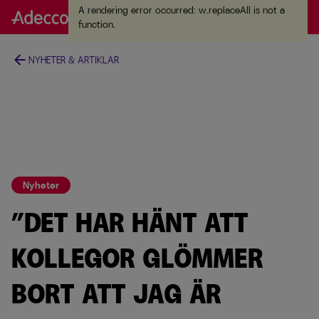
A rendering error occurred:
w.replaceAll is not a
A rendering error occurred:
w.replaceAll is not a
function
.
function
.
arrow_back
NYHETER & ARTIKLAR
Nyheter
”DET HAR HÄNT ATT
KOLLEGOR GLÖMMER
BORT ATT JAG ÄR