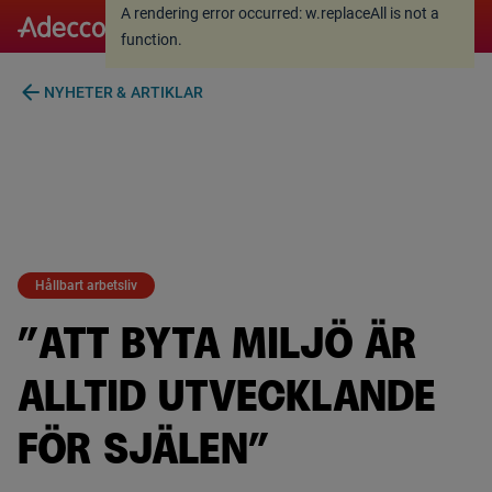
A rendering error occurred:
w.replaceAll is not a
A rendering error occurred:
w.replaceAll is not a
function
.
function
.
arrow_back
NYHETER & ARTIKLAR
Hållbart arbetsliv
”ATT BYTA MILJÖ ÄR
ALLTID UTVECKLANDE
FÖR SJÄLEN”