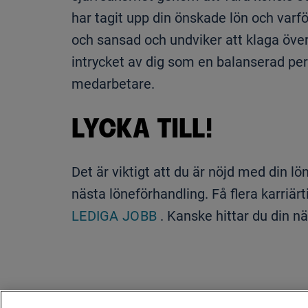
har tagit upp din önskade lön och varför
och sansad och undviker att klaga över 
intrycket av dig som en balanserad per
medarbetare.
LYCKA TILL!
Det är viktigt att du är nöjd med din lö
nästa löneförhandling. Få flera karriärt
LEDIGA JOBB
. Kanske hittar du din n