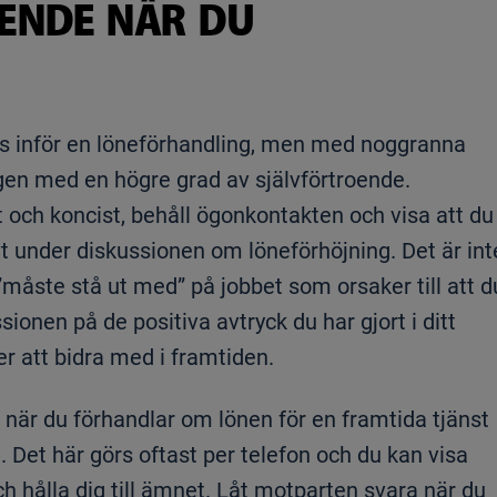
ENDE NÄR DU
vös inför en löneförhandling, men med noggranna
ngen med en högre grad av självförtroende.
rt och koncist, behåll ögonkontakten och visa att du
vt under diskussionen om löneförhöjning. Det är int
du ”måste stå ut med” på jobbet som orsaker till att d
ionen på de positiva avtryck du har gjort i ditt
r att bidra med i framtiden.
igt när du förhandlar om lönen för en framtida tjänst
 Det här görs oftast per telefon och du kan visa
h hålla dig till ämnet. Låt motparten svara när du