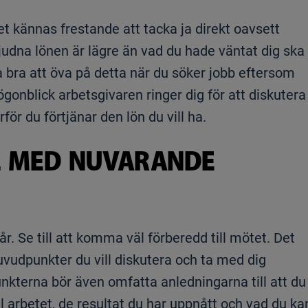
det kännas frestande att tacka ja direkt oavsett
bjudna lönen är lägre än vad du hade väntat dig ska
a bra att öva på detta när du söker jobb eftersom
 ögonblick arbetsgivaren ringer dig för att diskutera
ör du förtjänar den lön du vill ha.
L MED NUVARANDE
r. Se till att komma väl förberedd till mötet. Det
uvudpunkter du vill diskutera och ta med dig
nkterna bör även omfatta anledningarna till att du
ll arbetet, de resultat du har uppnått och vad du ka