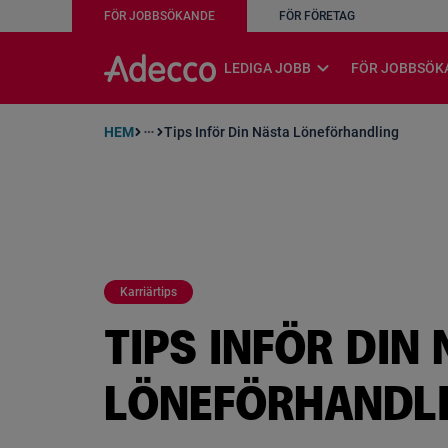
FÖR JOBBSÖKANDE
FÖR FÖRETAG
A rendering error occurred:
w.replaceAll is not a function
expand_more
LEDIGA JOBB
FÖR JOBBSÖK
HEM
Tips Inför Din Nästa Löneförhandling
more_horiz
Karriärtips
TIPS INFÖR DIN
LÖNEFÖRHANDL