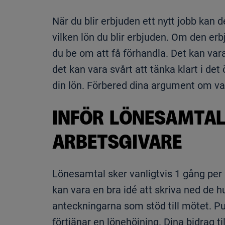
När du blir erbjuden ett nytt jobb kan 
vilken lön du blir erbjuden. Om den er
du be om att få förhandla. Det kan var
det kan vara svårt att tänka klart i det
din lön. Förbered dina argument om varf
INFÖR LÖNESAMTA
ARBETSGIVARE
Lönesamtal sker vanligtvis 1 gång per å
kan vara en bra idé att skriva ned de h
anteckningarna som stöd till mötet. Pu
förtjänar en lönehöjning. Dina bidrag ti