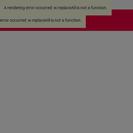
A rendering error occurred:
w.replaceAll is not a function
.
 error occurred:
w.replaceAll is not a function
.