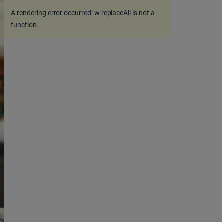
A rendering error occurred:
w.replaceAll is not a
function
.