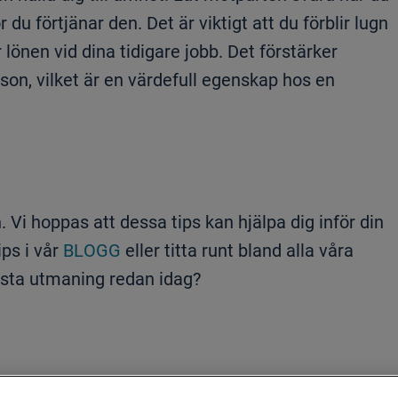
 du förtjänar den. Det är viktigt att du förblir lugn
lönen vid dina tidigare jobb. Det förstärker
son, vilket är en värdefull egenskap hos en
n. Vi hoppas att dessa tips kan hjälpa dig inför din
ips i vår
BLOGG
eller titta runt bland alla våra
ästa utmaning redan idag?