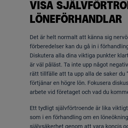
VISA SJÄLVFÖRTRO
LÖNEFÖRHANDLAR
Det är helt normalt att känna sig ner
förberedelser kan du gå in i förhandli
Diskutera alla dina viktiga punkter kla
är väl påläst. Ta inte upp något negati
rätt tillfälle att ta upp alla de saker 
förtjänar en högre lön. Fokusera diskuss
arbete vid företaget och vad du komme
Ett tydligt självförtroende är lika vikt
som i en förhandling om en löneökning.
självsäkerhet genom att vara koncis oc