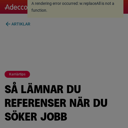
A rendering error occurred:
w.replaceAll is not a
A rendering error occurred:
w.replaceAll is not a
function
.
function
.
arrow_back
ARTIKLAR
Karriärtips
SÅ LÄMNAR DU
REFERENSER NÄR DU
SÖKER JOBB