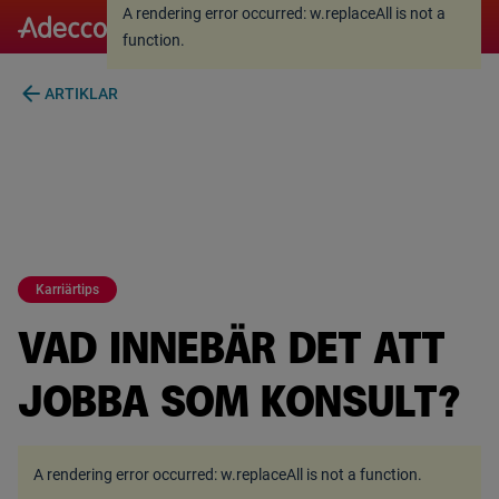
A rendering error occurred:
w.replaceAll is not a
A rendering error occurred:
w.replaceAll is not a
function
.
function
.
arrow_back
ARTIKLAR
Karriärtips
VAD INNEBÄR DET ATT
JOBBA SOM KONSULT?
A rendering error occurred:
w.replaceAll is not a function
.