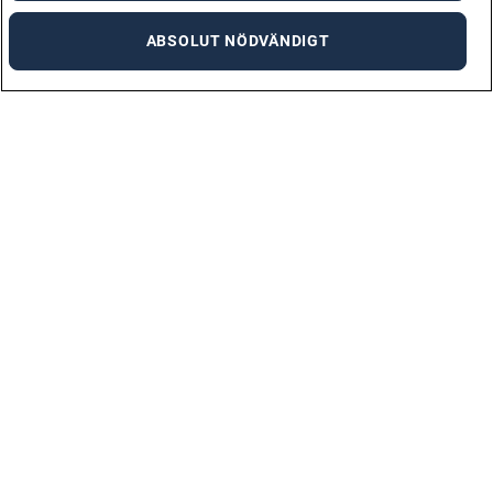
ABSOLUT NÖDVÄNDIGT
Adecco Sweden AB
Svetsarvägen 6, 171 41 Solna
Org. nummer: 556447-2677