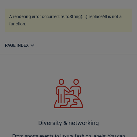
A rendering error occurred:
re.toString(...).replaceAll is not a
function
.
expand_more
PAGE INDEX
Diversity & networking
From sports events to luxury fashion labels: You can