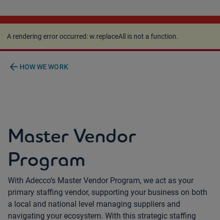
A rendering error occurred:
w.replaceAll is not a
function
.
A rendering error occurred:
w.replaceAll is not a function
.
arrow_back
HOW WE WORK
Master Vendor
Program
With Adecco’s Master Vendor Program, we act as your
primary staffing vendor, supporting your business on both
a local and national level managing suppliers and
navigating your ecosystem. With this strategic staffing