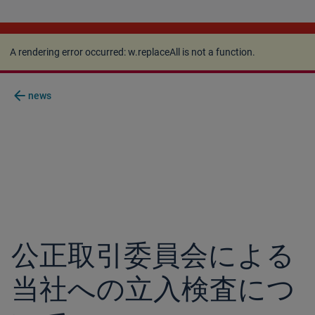
A rendering error occurred:
w.replaceAll is not a
function
.
A rendering error occurred:
w.replaceAll is not a function
.
arrow_back
news
公正取引委員会による
当社への立入検査につ