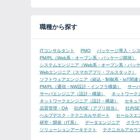
職種から探す
ITコンサルタント
PMO
パッケージ導入・シ
PM/PL（Web系・オープン系・パッケージ開発）
システムエンジニア（Web系・オープン系・パッ
Webエンジニア（スマホアプリ・フルスタック）
ソフトウェアエンジニア（組込・制御系・IoT関連
PM/PL（通信・NW設計・インフラ構築）
サー
サーバエンジニア（設計・構築）
ネットワーク
ネットワークエンジニア（設計・構築）
セキュ
品質管理・QA
社内SE（アプリ担当）
社内S
ヘルプデスク・テクニカルサポート
セールスエ
研究・開発（IT系）
データエンジニア
クラウ
ソリューションアーキテクト
テクニカルアカウ