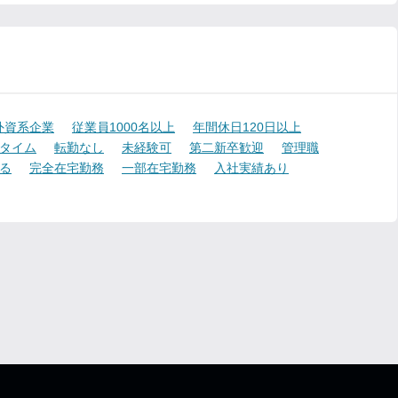
外資系企業
従業員1000名以上
年間休日120日以上
タイム
転勤なし
未経験可
第二新卒歓迎
管理職
る
完全在宅勤務
一部在宅勤務
入社実績あり