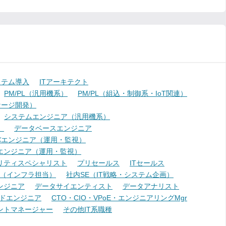
ステム導入
ITアーキテクト
PM/PL（汎用機系）
PM/PL（組込・制御系・IoT関連）
ケージ開発）
システムエンジニア（汎用機系）
）
データベースエンジニア
バエンジニア（運用・監視）
エンジニア（運用・監視）
リティスペシャリスト
プリセールス
ITセールス
E（インフラ担当）
社内SE（IT戦略・システム企画）
ンジニア
データサイエンティスト
データアナリスト
ドエンジニア
CTO・CIO・VPoE・エンジニアリングMgr
ントマネージャー
その他IT系職種