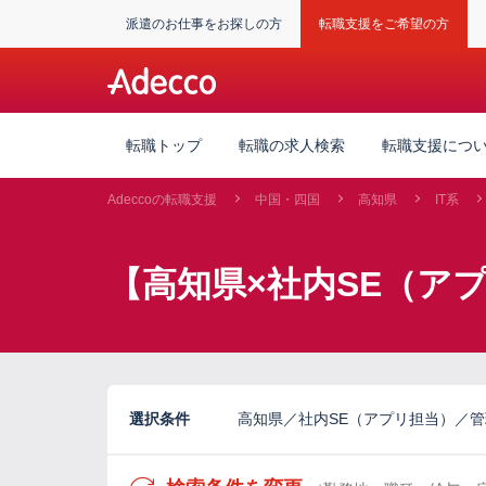
派遣のお仕事をお探しの方
転職支援をご希望の方
転職トップ
転職の求人検索
転職支援につ
Adeccoの転職支援
中国・四国
高知県
IT系
【高知県×社内SE（ア
選択条件
高知県／社内SE（アプリ担当）／