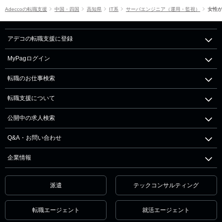
Adeccoの転職支援
中国・四国
高知県
IT系
サーバエンジニア（運用・監視）
女性
アデコの転職支援に登録
MyPagログイン
転職のお仕事検索
転職支援について
公開中の求人検索
Q&A・お問い合わせ
企業情報
派遣
テックコンサルティング
転職エージェント
就活エージェント