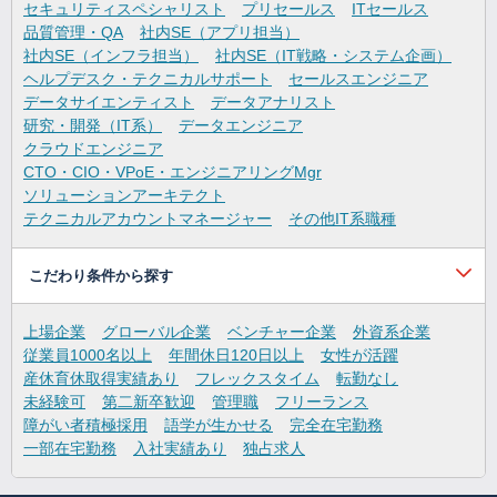
セキュリティスペシャリスト
プリセールス
ITセールス
品質管理・QA
社内SE（アプリ担当）
社内SE（インフラ担当）
社内SE（IT戦略・システム企画）
ヘルプデスク・テクニカルサポート
セールスエンジニア
データサイエンティスト
データアナリスト
研究・開発（IT系）
データエンジニア
クラウドエンジニア
CTO・CIO・VPoE・エンジニアリングMgr
ソリューションアーキテクト
テクニカルアカウントマネージャー
その他IT系職種
こだわり条件から探す
上場企業
グローバル企業
ベンチャー企業
外資系企業
従業員1000名以上
年間休日120日以上
女性が活躍
産休育休取得実績あり
フレックスタイム
転勤なし
未経験可
第二新卒歓迎
管理職
フリーランス
障がい者積極採用
語学が生かせる
完全在宅勤務
一部在宅勤務
入社実績あり
独占求人