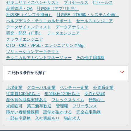
セキュリティスペシャリスト
プリセールス
ITセールス
品質管理・QA
社内SE（アプリ担当）
社内SE（インフラ担当）
社内SE（IT戦略・システム企画）
ヘルプデスク・テクニカルサポート
セールスエンジニア
データサイエンティスト
データアナリスト
研究・開発（IT系）
データエンジニア
クラウドエンジニア
CTO・CIO・VPoE・エンジニアリングMgr
ソリューションアーキテクト
テクニカルアカウントマネージャー
その他IT系職種
こだわり条件から探す
上場企業
グローバル企業
ベンチャー企業
外資系企業
従業員1000名以上
年間休日120日以上
女性が活躍
産休育休取得実績あり
フレックスタイム
転勤なし
未経験可
第二新卒歓迎
管理職
フリーランス
障がい者積極採用
語学が生かせる
完全在宅勤務
一部在宅勤務
入社実績あり
独占求人