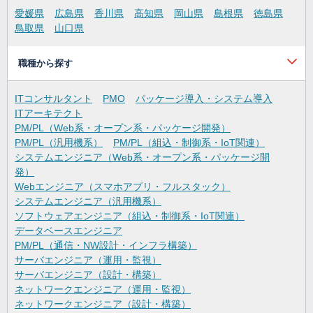
愛媛県
広島県
香川県
高知県
岡山県
島根県
徳島県
鳥取県
山口県
職種から探す
ITコンサルタント
PMO
パッケージ導入・システム導入
ITアーキテクト
PM/PL（Web系・オープン系・パッケージ開発）
PM/PL（汎用機系）
PM/PL（組込・制御系・IoT関連）
システムエンジニア（Web系・オープン系・パッケージ開
発）
Webエンジニア（スマホアプリ・フルスタック）
システムエンジニア（汎用機系）
ソフトウェアエンジニア（組込・制御系・IoT関連）
データベースエンジニア
PM/PL（通信・NW設計・インフラ構築）
サーバエンジニア（運用・監視）
サーバエンジニア（設計・構築）
ネットワークエンジニア（運用・監視）
ネットワークエンジニア（設計・構築）