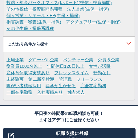
投信・年金バックオフィス(レポート)(投信・投資顧問)
その他投信・投資顧問系職種
法人営業(生保・損保)
個人営業・リテール・FP(生保・損保)
損害調査・審査(生保・損保)
アクチュアリー(生保・損保)
その他生保・損保系職種
こだわり条件から探す
上場企業
グローバル企業
ベンチャー企業
外資系企業
従業員1000名以上
年間休日120日以上
女性が活躍
産休育休取得実績あり
フレックスタイム
転勤なし
未経験可
第二新卒歓迎
管理職
フリーランス
障がい者積極採用
語学が生かせる
完全在宅勤務
一部在宅勤務
入社実績あり
独占求人
平日夜の時間帯の転職相談も可能！
まずはアデコにご登録ください
転職支援に登録