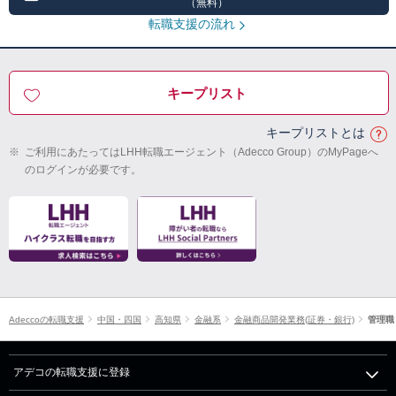
（無料）
転職支援の流れ
キープリスト
キープリストとは
※
ご利用にあたってはLHH転職エージェント（Adecco Group）のMyPageへ
のログインが必要です。
Adeccoの転職支援
中国・四国
高知県
金融系
金融商品開発業務(証券・銀行)
管理職
アデコの転職支援に登録