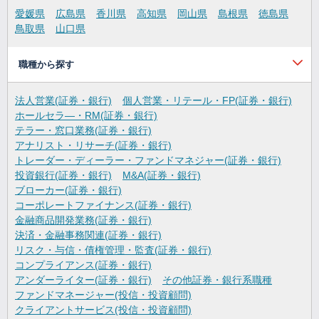
愛媛県
広島県
香川県
高知県
岡山県
島根県
徳島県
鳥取県
山口県
職種から探す
法人営業(証券・銀行)
個人営業・リテール・FP(証券・銀行)
ホールセラ―・RM(証券・銀行)
テラー・窓口業務(証券・銀行)
アナリスト・リサーチ(証券・銀行)
トレーダー・ディーラー・ファンドマネジャー(証券・銀行)
投資銀行(証券・銀行)
M&A(証券・銀行)
ブローカー(証券・銀行)
コーポレートファイナンス(証券・銀行)
金融商品開発業務(証券・銀行)
決済・金融事務関連(証券・銀行)
リスク・与信・債権管理・監査(証券・銀行)
コンプライアンス(証券・銀行)
アンダーライター(証券・銀行)
その他証券・銀行系職種
ファンドマネージャー(投信・投資顧問)
クライアントサービス(投信・投資顧問)