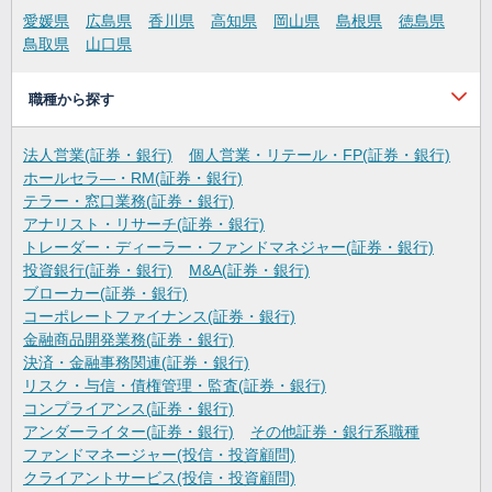
愛媛県
広島県
香川県
高知県
岡山県
島根県
徳島県
鳥取県
山口県
職種から探す
法人営業(証券・銀行)
個人営業・リテール・FP(証券・銀行)
ホールセラ―・RM(証券・銀行)
テラー・窓口業務(証券・銀行)
アナリスト・リサーチ(証券・銀行)
トレーダー・ディーラー・ファンドマネジャー(証券・銀行)
投資銀行(証券・銀行)
M&A(証券・銀行)
ブローカー(証券・銀行)
コーポレートファイナンス(証券・銀行)
金融商品開発業務(証券・銀行)
決済・金融事務関連(証券・銀行)
リスク・与信・債権管理・監査(証券・銀行)
コンプライアンス(証券・銀行)
アンダーライター(証券・銀行)
その他証券・銀行系職種
ファンドマネージャー(投信・投資顧問)
クライアントサービス(投信・投資顧問)