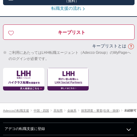
（無料）
転職支援の流れ
キープリスト
キープリストとは
※
ご利用にあたってはLHH転職エージェント（Adecco Group）のMyPageへ
のログインが必要です。
Adeccoの転職支援
中国・四国
高知県
金融系
損害調査・審査(生保・損保)
未経験可
アデコの転職支援に登録