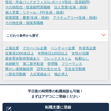
投信・年金バックオフィス(レポート)(投信・投資顧問)
その他投信・投資顧問系職種
法人営業(生保・損保)
個人営業・リテール・FP(生保・損保)
損害調査・審査(生保・損保)
アクチュアリー(生保・損保)
その他生保・損保系職種
こだわり条件から探す
上場企業
グローバル企業
ベンチャー企業
外資系企業
従業員1000名以上
年間休日120日以上
女性が活躍
産休育休取得実績あり
フレックスタイム
転勤なし
未経験可
第二新卒歓迎
管理職
フリーランス
障がい者積極採用
語学が生かせる
完全在宅勤務
一部在宅勤務
入社実績あり
独占求人
平日夜の時間帯の転職相談も可能！
まずはアデコにご登録ください
転職支援に登録