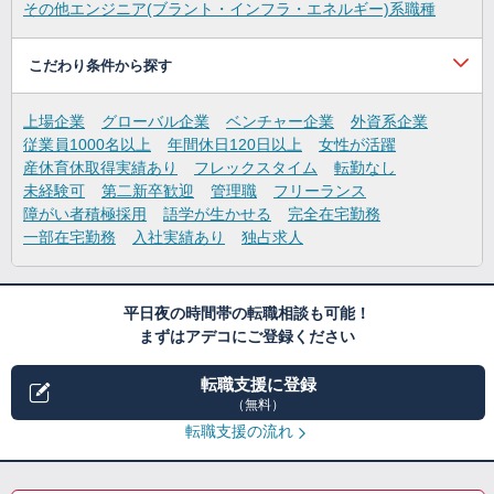
その他エンジニア(ブラント・インフラ・エネルギー)系職種
こだわり条件から探す
上場企業
グローバル企業
ベンチャー企業
外資系企業
従業員1000名以上
年間休日120日以上
女性が活躍
産休育休取得実績あり
フレックスタイム
転勤なし
未経験可
第二新卒歓迎
管理職
フリーランス
障がい者積極採用
語学が生かせる
完全在宅勤務
一部在宅勤務
入社実績あり
独占求人
平日夜の時間帯の転職相談も可能！
まずはアデコにご登録ください
転職支援に登録
（無料）
転職支援の流れ