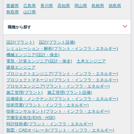
愛媛県
広島県
香川県
高知県
岡山県
島根県
徳島県
鳥取県
山口県
職種から探す
設計(プラント)
設計(プラント設備)
シミュレーション・解析(プラント・インフラ・エネルギー)
機械エンジニア(設計・保全)
電気・計装エンジニア(設計・保全)
土木エンジニア
建築エンジニア
プロジェクトエンジニア(プラント・インフラ・エネルギー)
プロジェクトマネージャ(プラント・インフラ・エネルギー)
プロセスエンジニア(プラント・インフラ・エネルギー)
施工管理(プラント)
施工管理(プラント設備)
設備保全・メンテナンス(プラント・インフラ・エネルギー)
技術営業(プラント・インフラ・エネルギー)
技術コンサルタント(プラント・インフラ・エネルギー)
労働安全衛生(EHS・HSE)
特許技術者(プラント・インフラ・エネルギー)
製図・CADオペレータ(プラント・インフラ・エネルギー)