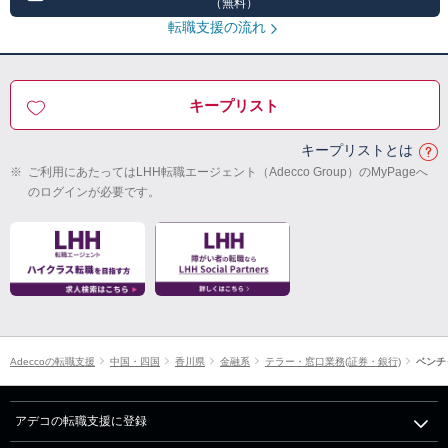
（無料）
転職支援の流れ
キープリスト
キープリストとは
※
ご利用にあたってはLHH転職エージェント（Adecco Group）のMyPageへ
のログインが必要です。
Adeccoの転職支援
中国・四国
香川県
金融系
テラー・窓口業務(証券・銀行)
ベンチ
アデコの転職支援に登録