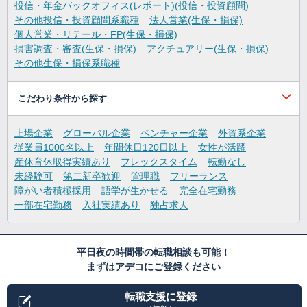
投信・年金バックオフィス(レポート)(投信・投資顧問)
その他投信・投資顧問系職種
法人営業(生保・損保)
個人営業・リテール・FP(生保・損保)
損害調査・審査(生保・損保)
アクチュアリー(生保・損保)
その他生保・損保系職種
こだわり条件から探す
上場企業
グローバル企業
ベンチャー企業
外資系企業
従業員1000名以上
年間休日120日以上
女性が活躍
産休育休取得実績あり
フレックスタイム
転勤なし
未経験可
第二新卒歓迎
管理職
フリーランス
障がい者積極採用
語学が生かせる
完全在宅勤務
一部在宅勤務
入社実績あり
独占求人
平日夜の時間帯の転職相談も可能！
まずはアデコにご登録ください
転職支援に登録