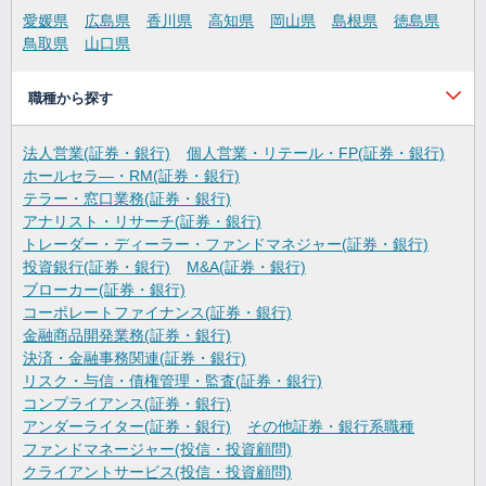
愛媛県
広島県
香川県
高知県
岡山県
島根県
徳島県
鳥取県
山口県
職種から探す
法人営業(証券・銀行)
個人営業・リテール・FP(証券・銀行)
ホールセラ―・RM(証券・銀行)
テラー・窓口業務(証券・銀行)
アナリスト・リサーチ(証券・銀行)
トレーダー・ディーラー・ファンドマネジャー(証券・銀行)
投資銀行(証券・銀行)
M&A(証券・銀行)
ブローカー(証券・銀行)
コーポレートファイナンス(証券・銀行)
金融商品開発業務(証券・銀行)
決済・金融事務関連(証券・銀行)
リスク・与信・債権管理・監査(証券・銀行)
コンプライアンス(証券・銀行)
アンダーライター(証券・銀行)
その他証券・銀行系職種
ファンドマネージャー(投信・投資顧問)
クライアントサービス(投信・投資顧問)