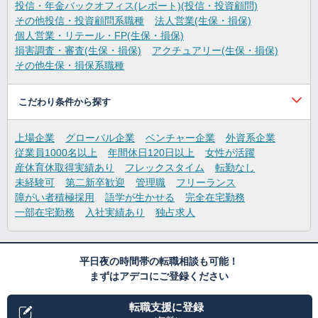
投信・年金バックオフィス(レポート)(投信・投資顧問)
その他投信・投資顧問系職種
法人営業(生保・損保)
個人営業・リテール・FP(生保・損保)
損害調査・審査(生保・損保)
アクチュアリー(生保・損保)
その他生保・損保系職種
こだわり条件から探す
上場企業
グローバル企業
ベンチャー企業
外資系企業
従業員1000名以上
年間休日120日以上
女性が活躍
産休育休取得実績あり
フレックスタイム
転勤なし
未経験可
第二新卒歓迎
管理職
フリーランス
障がい者積極採用
語学が生かせる
完全在宅勤務
一部在宅勤務
入社実績あり
独占求人
平日夜の時間帯の転職相談も可能！
まずはアデコにご登録ください
転職支援に登録