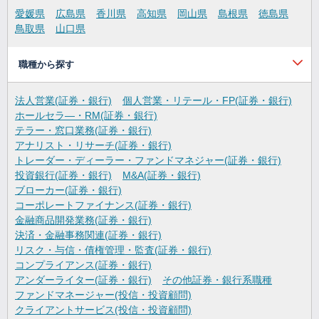
愛媛県
広島県
香川県
高知県
岡山県
島根県
徳島県
鳥取県
山口県
職種から探す
法人営業(証券・銀行)
個人営業・リテール・FP(証券・銀行)
ホールセラ―・RM(証券・銀行)
テラー・窓口業務(証券・銀行)
アナリスト・リサーチ(証券・銀行)
トレーダー・ディーラー・ファンドマネジャー(証券・銀行)
投資銀行(証券・銀行)
M&A(証券・銀行)
ブローカー(証券・銀行)
コーポレートファイナンス(証券・銀行)
金融商品開発業務(証券・銀行)
決済・金融事務関連(証券・銀行)
リスク・与信・債権管理・監査(証券・銀行)
コンプライアンス(証券・銀行)
アンダーライター(証券・銀行)
その他証券・銀行系職種
ファンドマネージャー(投信・投資顧問)
クライアントサービス(投信・投資顧問)