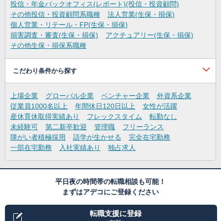
投信・年金バックオフィス(レポート)(投信・投資顧問)
その他投信・投資顧問系職種
法人営業(生保・損保)
個人営業・リテール・FP(生保・損保)
損害調査・審査(生保・損保)
アクチュアリー(生保・損保)
その他生保・損保系職種
こだわり条件から探す
上場企業
グローバル企業
ベンチャー企業
外資系企業
従業員1000名以上
年間休日120日以上
女性が活躍
産休育休取得実績あり
フレックスタイム
転勤なし
未経験可
第二新卒歓迎
管理職
フリーランス
障がい者積極採用
語学が生かせる
完全在宅勤務
一部在宅勤務
入社実績あり
独占求人
平日夜の時間帯の転職相談も可能！
まずはアデコにご登録ください
転職支援に登録