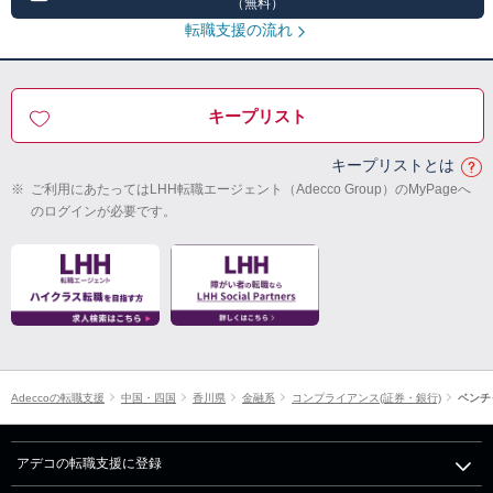
（無料）
転職支援の流れ
キープリスト
キープリストとは
※
ご利用にあたってはLHH転職エージェント（Adecco Group）のMyPageへ
のログインが必要です。
Adeccoの転職支援
中国・四国
香川県
金融系
コンプライアンス(証券・銀行)
ベンチ
アデコの転職支援に登録