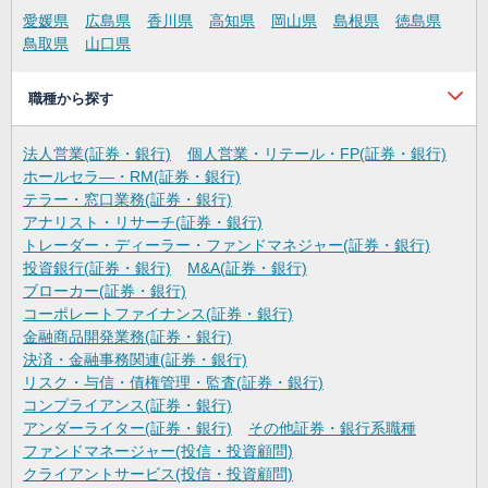
愛媛県
広島県
香川県
高知県
岡山県
島根県
徳島県
鳥取県
山口県
職種から探す
法人営業(証券・銀行)
個人営業・リテール・FP(証券・銀行)
ホールセラ―・RM(証券・銀行)
テラー・窓口業務(証券・銀行)
アナリスト・リサーチ(証券・銀行)
トレーダー・ディーラー・ファンドマネジャー(証券・銀行)
投資銀行(証券・銀行)
M&A(証券・銀行)
ブローカー(証券・銀行)
コーポレートファイナンス(証券・銀行)
金融商品開発業務(証券・銀行)
決済・金融事務関連(証券・銀行)
リスク・与信・債権管理・監査(証券・銀行)
コンプライアンス(証券・銀行)
アンダーライター(証券・銀行)
その他証券・銀行系職種
ファンドマネージャー(投信・投資顧問)
クライアントサービス(投信・投資顧問)