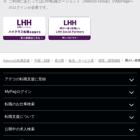
※
ご利用にあたってはLHH転職エージェント（Adecco Group）のMyPageへ
のログインが必要です。
Adeccoの転職支援
中国・四国
香川県
販売・サービス系
調理・調理補助
障がい者
アデコの転職支援に登録
MyPagログイン
転職のお仕事検索
転職支援について
公開中の求人検索