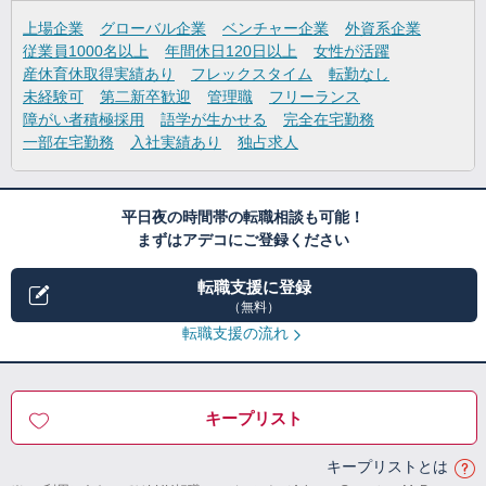
上場企業
グローバル企業
ベンチャー企業
外資系企業
従業員1000名以上
年間休日120日以上
女性が活躍
産休育休取得実績あり
フレックスタイム
転勤なし
未経験可
第二新卒歓迎
管理職
フリーランス
障がい者積極採用
語学が生かせる
完全在宅勤務
一部在宅勤務
入社実績あり
独占求人
平日夜の時間帯の転職相談も可能！
まずはアデコにご登録ください
転職支援に登録
（無料）
転職支援の流れ
キープリスト
キープリストとは