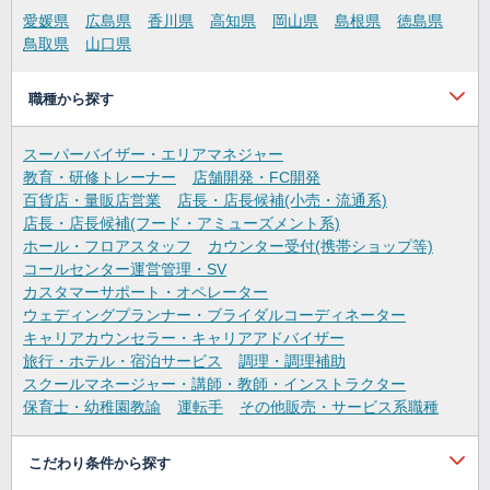
愛媛県
広島県
香川県
高知県
岡山県
島根県
徳島県
鳥取県
山口県
職種から探す
スーパーバイザー・エリアマネジャー
教育・研修トレーナー
店舗開発・FC開発
百貨店・量販店営業
店長・店長候補(小売・流通系)
店長・店長候補(フード・アミューズメント系)
ホール・フロアスタッフ
カウンター受付(携帯ショップ等)
コールセンター運営管理・SV
カスタマーサポート・オペレーター
ウェディングプランナー・ブライダルコーディネーター
キャリアカウンセラー・キャリアアドバイザー
旅行・ホテル・宿泊サービス
調理・調理補助
スクールマネージャー・講師・教師・インストラクター
保育士・幼稚園教諭
運転手
その他販売・サービス系職種
こだわり条件から探す