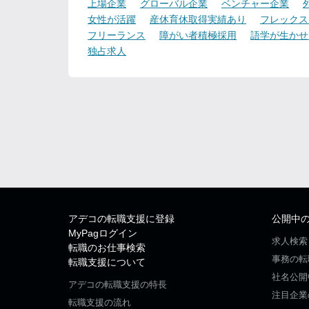
上場企業
グローバル企業
ベンチャー企業
女性が活躍
産休育休取得実績あり
フレックス
フリーランス
障がい者積極採用
語学が生かせ
独占求人
アデコの転職支援に登録
公開中
MyPagログイン
求人検索
転職のお仕事検索
事務の転
転職支援について
社名公開
アデコの転職支援の特長
注目企業
転職支援の流れ