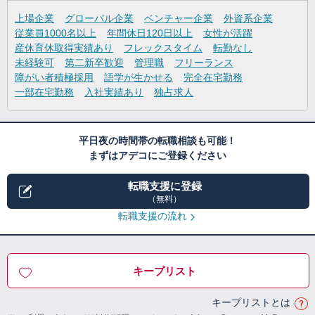
上場企業
グローバル企業
ベンチャー企業
外資系企業
従業員1000名以上
年間休日120日以上
女性が活躍
産休育休取得実績あり
フレックスタイム
転勤なし
未経験可
第二新卒歓迎
管理職
フリーランス
障がい者積極採用
語学が生かせる
完全在宅勤務
一部在宅勤務
入社実績あり
独占求人
平日夜の時間帯の転職相談も可能！
まずはアデコにご登録ください
転職支援に登録
（無料）
転職支援の流れ
キープリスト
キープリストとは