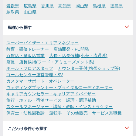
愛媛県
広島県
香川県
高知県
岡山県
島根県
徳島県
鳥取県
山口県
職種から探す
スーパーバイザー・エリアマネジャー
教育・研修トレーナー
店舗開発・FC開発
百貨店・量販店営業
店長・店長候補(小売・流通系)
店長・店長候補(フード・アミューズメント系)
ホール・フロアスタッフ
カウンター受付(携帯ショップ等)
コールセンター運営管理・SV
カスタマーサポート・オペレーター
ウェディングプランナー・ブライダルコーディネーター
キャリアカウンセラー・キャリアアドバイザー
旅行・ホテル・宿泊サービス
調理・調理補助
スクールマネージャー・講師・教師・インストラクター
保育士・幼稚園教諭
運転手
その他販売・サービス系職種
こだわり条件から探す