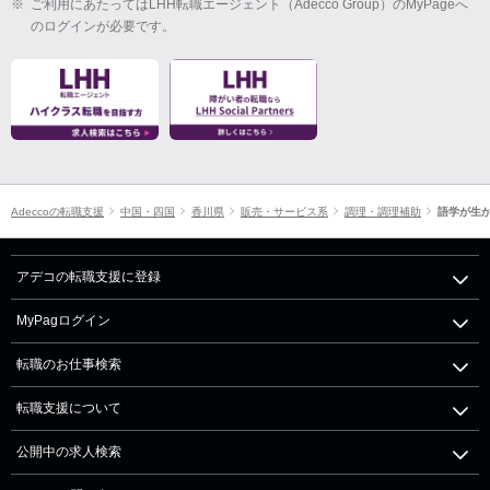
※
ご利用にあたってはLHH転職エージェント（Adecco Group）のMyPageへ
のログインが必要です。
Adeccoの転職支援
中国・四国
香川県
販売・サービス系
調理・調理補助
語学が生
アデコの転職支援に登録
MyPagログイン
転職のお仕事検索
転職支援について
公開中の求人検索