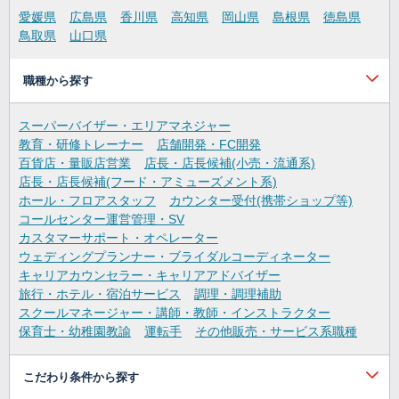
愛媛県
広島県
香川県
高知県
岡山県
島根県
徳島県
鳥取県
山口県
職種から探す
スーパーバイザー・エリアマネジャー
教育・研修トレーナー
店舗開発・FC開発
百貨店・量販店営業
店長・店長候補(小売・流通系)
店長・店長候補(フード・アミューズメント系)
ホール・フロアスタッフ
カウンター受付(携帯ショップ等)
コールセンター運営管理・SV
カスタマーサポート・オペレーター
ウェディングプランナー・ブライダルコーディネーター
キャリアカウンセラー・キャリアアドバイザー
旅行・ホテル・宿泊サービス
調理・調理補助
スクールマネージャー・講師・教師・インストラクター
保育士・幼稚園教諭
運転手
その他販売・サービス系職種
こだわり条件から探す