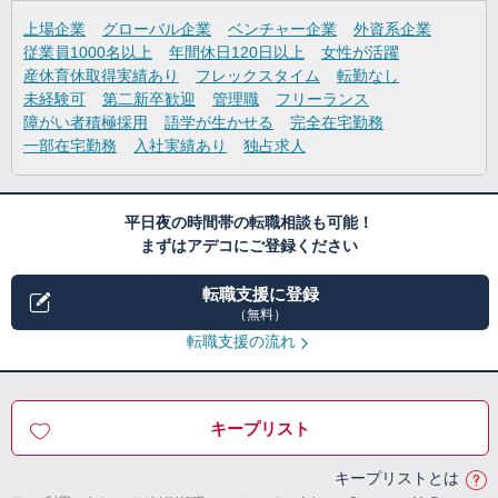
上場企業
グローバル企業
ベンチャー企業
外資系企業
従業員1000名以上
年間休日120日以上
女性が活躍
産休育休取得実績あり
フレックスタイム
転勤なし
未経験可
第二新卒歓迎
管理職
フリーランス
障がい者積極採用
語学が生かせる
完全在宅勤務
一部在宅勤務
入社実績あり
独占求人
平日夜の時間帯の転職相談も可能！
まずはアデコにご登録ください
転職支援に登録
（無料）
転職支援の流れ
キープリスト
キープリストとは