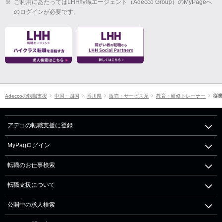
※
ご利用にあたってはLHH転職エージェント（Adecco Group）のMyPageへ
のログインが必要です。
Adeccoの転職支援
中国・四国
香川県
販売・サービス系
教育・研修トレーナー
従業
アデコの転職支援に登録
MyPagログイン
転職のお仕事検索
転職支援について
公開中の求人検索