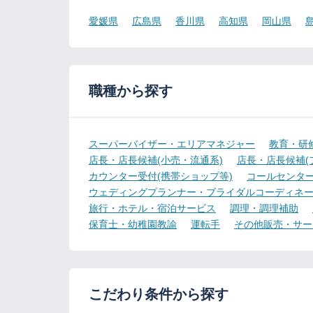
愛媛県
広島県
香川県
高知県
岡山県
職種から探す
スーパーバイザー・エリアマネジャー
教育・研
店長・店長候補(小売・流通系)
店長・店長候補(
カウンター受付(携帯ショップ等)
コールセンター
ウェディングプランナー・ブライダルコーディネ
旅行・ホテル・宿泊サービス
調理・調理補助
保育士・幼稚園教諭
運転手
その他販売・サー
こだわり条件から探す