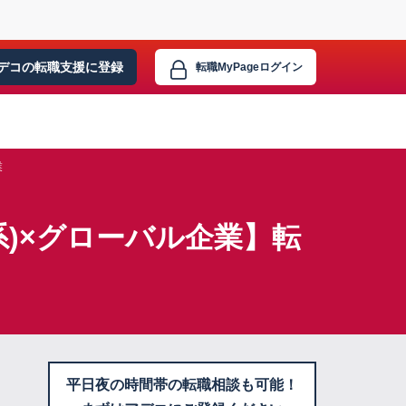
デコの転職支援に
登録
転職MyPage
ログイン
業
)×グローバル企業】転
平日夜の時間帯の転職相談も可能！