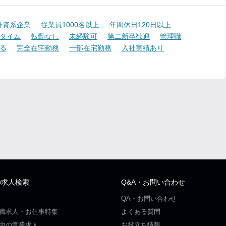
外資系企業
従業員1000名以上
年間休日120日以上
タイム
転勤なし
未経験可
第二新卒歓迎
管理職
る
完全在宅勤務
一部在宅勤務
入社実績あり
の求人検索
Q&A・お問い合わせ
QA・お問い合わせ
職求人・お仕事特集
よくある質問
中の営業求人
お役立ち情報