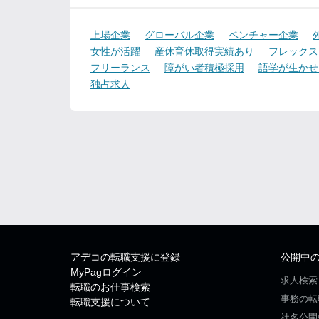
上場企業
グローバル企業
ベンチャー企業
女性が活躍
産休育休取得実績あり
フレックス
フリーランス
障がい者積極採用
語学が生かせ
独占求人
アデコの転職支援に登録
公開中
MyPagログイン
求人検索
転職のお仕事検索
事務の転
転職支援について
社名公開