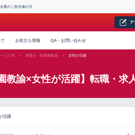
企業のご担当者の方
ア
いて
お役立ち情報
QA・お問い合わせ
サービス系
保育士・幼稚園教諭
女性が活躍
園教諭×女性が活躍】転職・求
が活躍