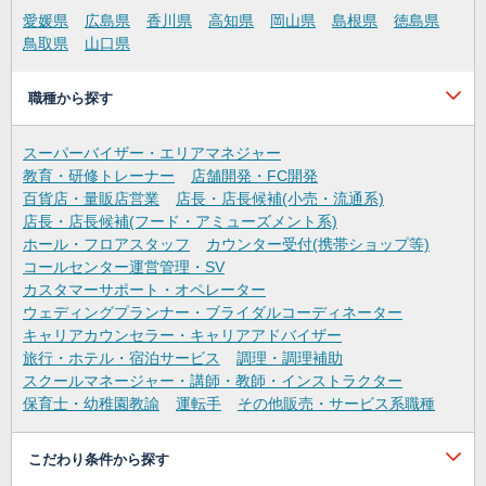
愛媛県
広島県
香川県
高知県
岡山県
島根県
徳島県
鳥取県
山口県
職種から探す
スーパーバイザー・エリアマネジャー
教育・研修トレーナー
店舗開発・FC開発
百貨店・量販店営業
店長・店長候補(小売・流通系)
店長・店長候補(フード・アミューズメント系)
ホール・フロアスタッフ
カウンター受付(携帯ショップ等)
コールセンター運営管理・SV
カスタマーサポート・オペレーター
ウェディングプランナー・ブライダルコーディネーター
キャリアカウンセラー・キャリアアドバイザー
旅行・ホテル・宿泊サービス
調理・調理補助
スクールマネージャー・講師・教師・インストラクター
保育士・幼稚園教諭
運転手
その他販売・サービス系職種
こだわり条件から探す