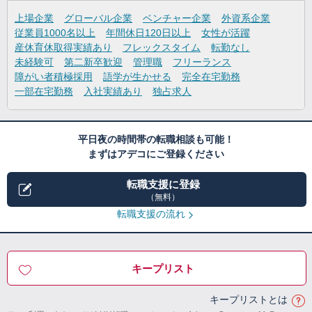
上場企業
グローバル企業
ベンチャー企業
外資系企業
従業員1000名以上
年間休日120日以上
女性が活躍
産休育休取得実績あり
フレックスタイム
転勤なし
未経験可
第二新卒歓迎
管理職
フリーランス
障がい者積極採用
語学が生かせる
完全在宅勤務
一部在宅勤務
入社実績あり
独占求人
平日夜の時間帯の転職相談も可能！
まずはアデコにご登録ください
転職支援に登録
（無料）
転職支援の流れ
キープリスト
キープリストとは