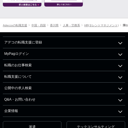
Adeccoの転職支援
中国・四国
香川県
人事・労務系
HR(タレントマネジメント)
障
アデコの転職支援に登録
MyPagログイン
転職のお仕事検索
転職支援について
公開中の求人検索
Q&A・お問い合わせ
企業情報
派遣
テックコンサルティング