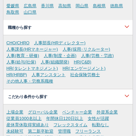
愛媛県
広島県
香川県
高知県
岡山県
島根県
徳島県
鳥取県
山口県
職種から探す
CHO/CHRO
人事部長(HRディレクター)
人事課長(HRマネージャー)
人事(採用･リクルーター)
人事(教育・研修)
人事(制度・企画)
人事(労務・労政)
人事(給与/社保)
人事(組織開発)
HR(C&B)
HR(タレントマネジメント)
HR(エンゲージメント)
HR(HRBP)
人事アシスタント
社会保険労務士
その他人事・労務系職種
こだわり条件から探す
上場企業
グローバル企業
ベンチャー企業
外資系企業
従業員1000名以上
年間休日120日以上
女性が活躍
産休育休取得実績あり
フレックスタイム
転勤なし
未経験可
第二新卒歓迎
管理職
フリーランス