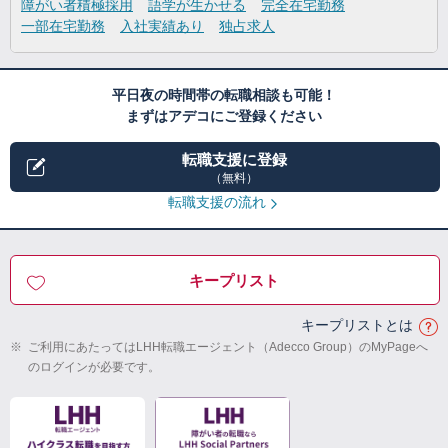
障がい者積極採用
語学が生かせる
完全在宅勤務
一部在宅勤務
入社実績あり
独占求人
平日夜の時間帯の転職相談も可能！
まずはアデコにご登録ください
転職支援に登録
（無料）
転職支援の流れ
キープリスト
キープリストとは
※
ご利用にあたってはLHH転職エージェント（Adecco Group）のMyPageへ
のログインが必要です。