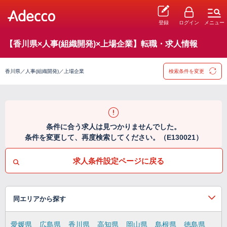
登録
ログイン
メニュー
【香川県×人事(組織開発)×上場企業】転職・求人情報
香川県／人事(組織開発)／上場企業
検索条件を変更
条件に合う求人は見つかりませんでした。
条件を変更して、再度検索してください。（E130021）
求人条件設定ページに戻る
同エリアから探す
愛媛県
広島県
香川県
高知県
岡山県
島根県
徳島県