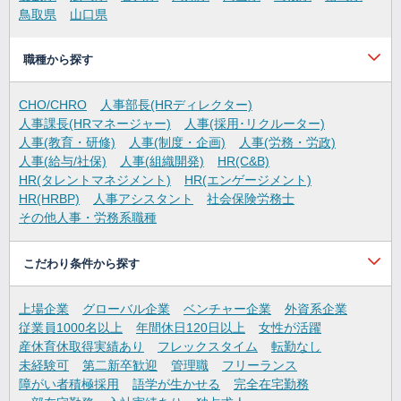
鳥取県
山口県
職種から探す
CHO/CHRO
人事部長(HRディレクター)
人事課長(HRマネージャー)
人事(採用･リクルーター)
人事(教育・研修)
人事(制度・企画)
人事(労務・労政)
人事(給与/社保)
人事(組織開発)
HR(C&B)
HR(タレントマネジメント)
HR(エンゲージメント)
HR(HRBP)
人事アシスタント
社会保険労務士
その他人事・労務系職種
こだわり条件から探す
上場企業
グローバル企業
ベンチャー企業
外資系企業
従業員1000名以上
年間休日120日以上
女性が活躍
産休育休取得実績あり
フレックスタイム
転勤なし
未経験可
第二新卒歓迎
管理職
フリーランス
障がい者積極採用
語学が生かせる
完全在宅勤務