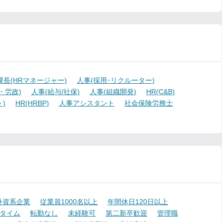
課長(HRマネージャー)
人事(採用･リクルーター)
・労政)
人事(給与/社保)
人事(組織開発)
HR(C&B)
)
HR(HRBP)
人事アシスタント
社会保険労務士
外資系企業
従業員1000名以上
年間休日120日以上
タイム
転勤なし
未経験可
第二新卒歓迎
管理職