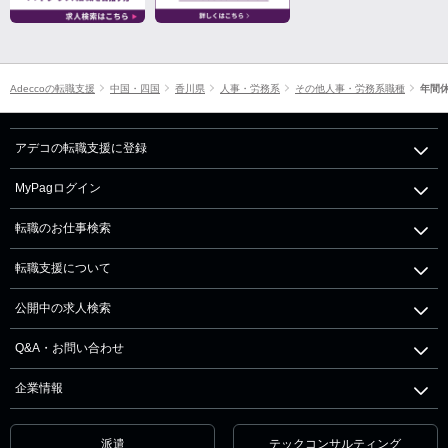
Adeccoの転職支援
中国・四国
香川県
人事・労務系
その他人事・労務系職種
年間休
アデコの転職支援に登録
MyPagログイン
転職のお仕事検索
転職支援について
公開中の求人検索
Q&A・お問い合わせ
企業情報
派遣
テックコンサルティング