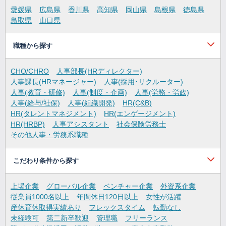
愛媛県
広島県
香川県
高知県
岡山県
島根県
徳島県
鳥取県
山口県
職種から探す
CHO/CHRO
人事部長(HRディレクター)
人事課長(HRマネージャー)
人事(採用･リクルーター)
人事(教育・研修)
人事(制度・企画)
人事(労務・労政)
人事(給与/社保)
人事(組織開発)
HR(C&B)
HR(タレントマネジメント)
HR(エンゲージメント)
HR(HRBP)
人事アシスタント
社会保険労務士
その他人事・労務系職種
こだわり条件から探す
上場企業
グローバル企業
ベンチャー企業
外資系企業
従業員1000名以上
年間休日120日以上
女性が活躍
産休育休取得実績あり
フレックスタイム
転勤なし
未経験可
第二新卒歓迎
管理職
フリーランス