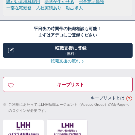
障がい者積極採用
語学が生かせる
完全在宅勤務
一部在宅勤務
入社実績あり
独占求人
平日夜の時間帯の転職相談も可能！
まずはアデコにご登録ください
転職支援に登録
（無料）
転職支援の流れ
キープリスト
キープリストとは
※
ご利用にあたってはLHH転職エージェント（Adecco Group）のMyPageへ
のログインが必要です。