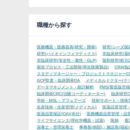
職種から探す
医療機器・医療器具(研究・開発)
研究(シーズ探
研究(バイオインフォマティクス)
非臨床研究(薬物
非臨床研究(安全性・毒性・GLP)
製剤研究(処方
製造プロセス・工法開発(再生医療製品)
CRA(
スタディマネージャー・プロジェクトマネジャーCR
GCP監査・臨床開発QA
メディカルドクター(ク
データマネジメント・統計解析
PMS(製造販売後
臨床開発CRC(治験コーディネーター)
臨床研究C
学術・MSL・アフェアーズ
技術サポート・技術
生産技術・生産管理(メディカル)
医薬品質管理・試
医薬品質保証(QA)(本社)
医療機器品質管理・品質保
ライフサイエンス(理化学機器・試薬)
医師
看
栄養士・管理栄養士
事務長(病院)・施設長(福祉)