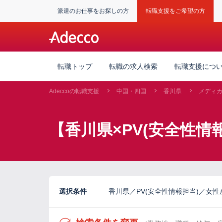
派遣のお仕事をお探しの方
転職支援をご希望の方
転職トップ
転職の求人検索
転職支援につ
Adeccoの転職支援
中国・四国
香川県
メディ
【香川県×PV(安全性情
選択条件
香川県／PV(安全性情報担当)／女性