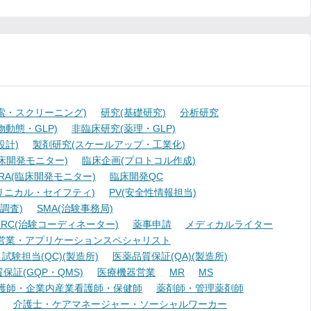
索・スクリーニング)
研究(基礎研究)
分析研究
動態・GLP)
非臨床研究(薬理・GLP)
設計)
製剤研究(スケールアップ・工業化)
臨床開発モニター)
臨床企画(プロトコル作成)
A(臨床開発モニター)
臨床開発QC
リニカル・セイフティ)
PV(安全性情報担当)
調査)
SMA(治験事務局)
RC(治験コーディネーター)
薬事申請
メディカルライター
営業・アプリケーションスペシャリスト
験担当(QC)(製造所)
医薬品質保証(QA)(製造所)
証(GQP・QMS)
医療機器営業
MR
MS
護師・企業内産業看護師・保健師
薬剤師・管理薬剤師
介護士・ケアマネージャー・ソーシャルワーカー