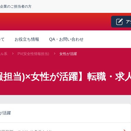
企業のご担当者の方
ア
いて
お役立ち情報
QA・お問い合わせ
カル系
PV(安全性情報担当)
女性が活躍
報担当)×女性が活躍】転職・求
が活躍