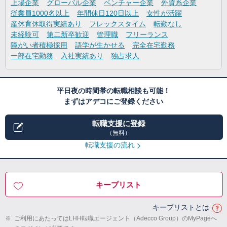
上場企業
グローバル企業
ベンチャー企業
外資系企業
従業員1000名以上
年間休日120日以上
女性が活躍
産休育休取得実績あり
フレックスタイム
転勤なし
未経験可
第二新卒歓迎
管理職
フリーランス
障がい者積極採用
語学が生かせる
完全在宅勤務
一部在宅勤務
入社実績あり
独占求人
平日夜の時間帯の転職相談も可能！
まずはアデコにご登録ください
転職支援に登録
（無料）
転職支援の流れ
キープリスト
キープリストとは
※
ご利用にあたってはLHH転職エージェント（Adecco Group）のMyPageへ