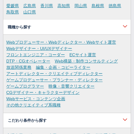
愛媛県
広島県
香川県
高知県
岡山県
島根県
徳島県
鳥取県
山口県
職種から探す
Webプロデューサー・Webディレクター・Webサイト運営
Webデザイナー・UI/UXデザイナー
フロントエンジニア・コーダー
ECサイト運営
DTP・CGオペレーター
Web構築・制作コンサルティング
放送関係業務
編集・企画・コピーライター
アートディレクター・クリエイティブディレクター
ゲームプロデューサー・プランナー・ディレクター
ゲームプログラマー
映像・音響クリエイター
CGデザイナー・キャラクターデザイン
Webサービス・コンテンツ企画
その他クリエイティブ系職種
こだわり条件から探す